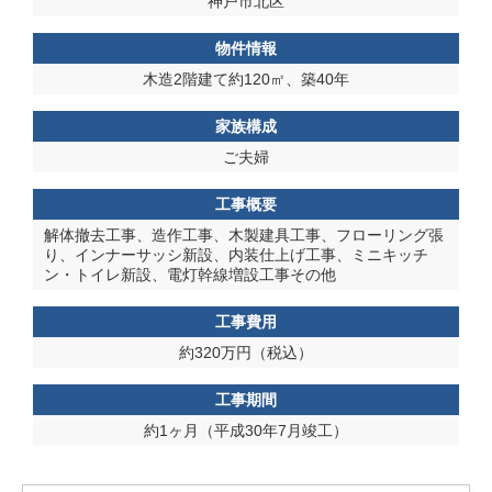
神戸市北区
物件情報
木造2階建て約120㎡、築40年
家族構成
ご夫婦
工事概要
解体撤去工事、造作工事、木製建具工事、フローリング張
り、インナーサッシ新設、内装仕上げ工事、ミニキッチ
ン・トイレ新設、電灯幹線増設工事その他
工事費用
約320万円（税込）
工事期間
約1ヶ月（平成30年7月竣工）